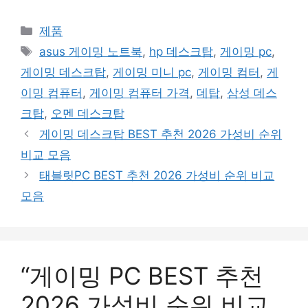
카
제품
테
태
asus 게이밍 노트북
,
hp 데스크탑
,
게이밍 pc
,
고
그
게이밍 데스크탑
,
게이밍 미니 pc
,
게이밍 컴터
,
게
리
이밍 컴퓨터
,
게이밍 컴퓨터 가격
,
데탑
,
삼성 데스
크탑
,
오멘 데스크탑
게이밍 데스크탑 BEST 추천 2026 가성비 순위
비교 모음
태블릿PC BEST 추천 2026 가성비 순위 비교
모음
“게이밍 PC BEST 추천
2026 가성비 순위 비교