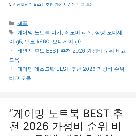
5.
진공포장기 BEST 추천 가성비 순위 비교 모음
카
제품
테
태
게이밍 노트북 디시
,
레노버 리전
,
삼성 오디세
고
그
이 g5
,
앱코 k660
,
오디세이 g9
리
레인지 후드 BEST 추천 2026 가성비 순위 비교
모음
게이밍 데스크탑 BEST 추천 2026 가성비 순위
비교 모음
“게이밍 노트북 BEST 추
천 2026 가성비 순위 비